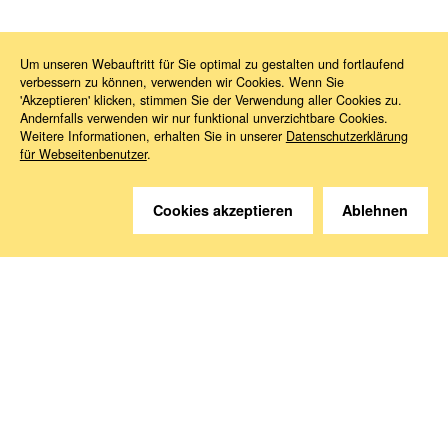
Um unseren Webauftritt für Sie optimal zu gestalten und fortlaufend
verbessern zu können, verwenden wir Cookies. Wenn Sie
News
2024
12
Die ersten 100 Tage
'Akzeptieren' klicken, stimmen Sie der Verwendung aller Cookies zu.
Andernfalls verwenden wir nur funktional unverzichtbare Cookies.
Weitere Informationen, erhalten Sie in unserer
Datenschutzerklärung
für Webseitenbenutzer
.
Cookies akzeptieren
Ablehnen
Sie haben Fragen?
Wir helfen gerne weiter.
Kontakt
Anreise