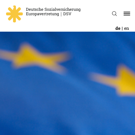
de
en