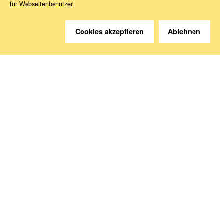
für Webseitenbenutzer
.
Cookies akzeptieren
Ablehnen
Sie haben Fragen?
Wir helfen gerne weiter.
Kontakt
Anreise
Medien abonnieren
Folgen Sie uns