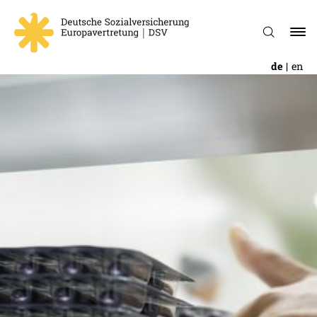
de
en