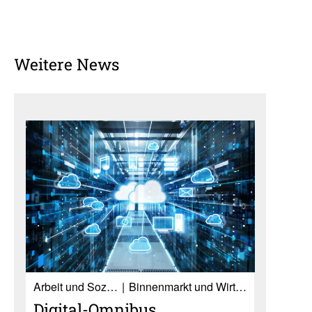
Weitere News
Ar­beit und So­zia­les
Binnenmarkt und Wirtschaft
Digital-Omnibus