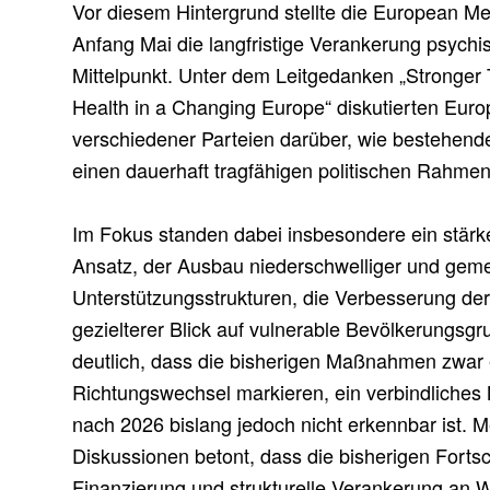
Vor diesem Hintergrund stellte die European M
Anfang Mai die langfristige Verankerung psychi
Mittelpunkt. Unter dem Leitgedanken „Stronger T
Health in a Changing Europe“ diskutierten Eur
verschiedener Parteien darüber, wie bestehende I
einen dauerhaft tragfähigen politischen Rahme
Im Fokus standen dabei insbesondere ein stärke
Ansatz, der Ausbau niederschwelliger und gem
Unterstützungsstrukturen, die Verbesserung de
gezielterer Blick auf vulnerable Bevölkerungsgr
deutlich, dass die bisherigen Maßnahmen zwar e
Richtungswechsel markieren, ein verbindliches 
nach 2026 bislang jedoch nicht erkennbar ist. 
Diskussionen betont, dass die bisherigen Fortsch
Finanzierung und strukturelle Verankerung an W