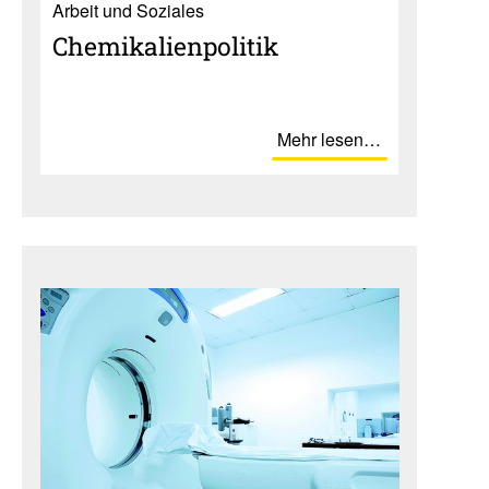
Ar­beit und So­zia­les
Chemi­ka­li­en­po­litik
Mehr lesen…