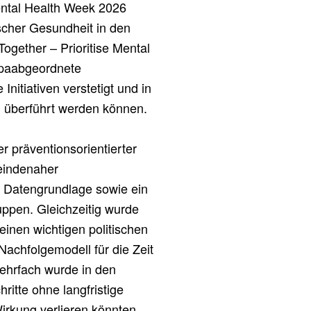
ental Health Week 2026
scher Gesundheit in den
ogether – Prioritise Mental
opaabgeordnete
nitiativen verstetigt und in
n überführt werden können.
r präventionsorientierter
eindenaher
r Datengrundlage sowie ein
uppen. Gleichzeitig wurde
inen wichtigen politischen
Nachfolgemodell für die Zeit
Mehrfach wurde in den
ritte ohne langfristige
irkung verlieren könnten.