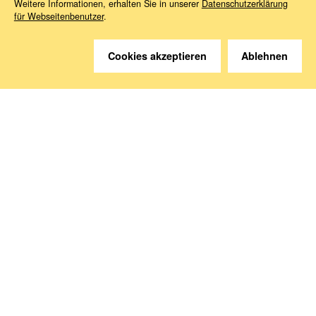
Weitere Informationen, erhalten Sie in unserer
Datenschutzerklärung
für Webseitenbenutzer
.
Cookies akzeptieren
Ablehnen
Sie haben Fragen?
Wir helfen gerne weiter.
Kontakt
Anreise
Medien abonnieren
Folgen Sie uns