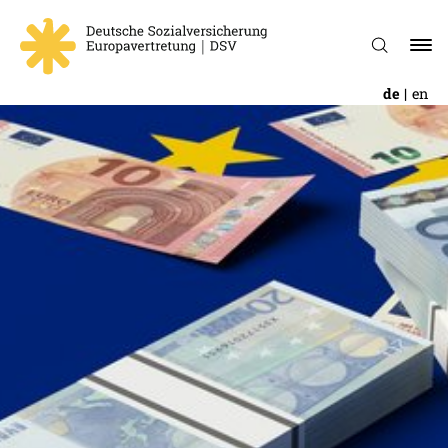
de
en