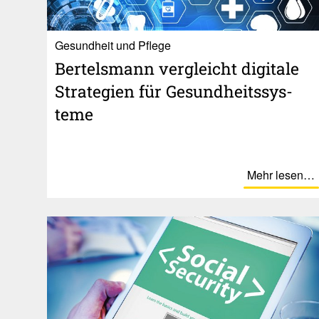
Gesundheit und Pflege
Bertels­mann vergleicht digi­tale
Stra­te­gien für Gesund­heits­sys­
teme
Mehr lesen…