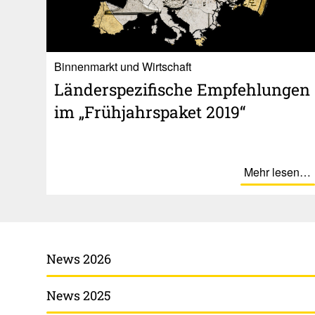
Binnenmarkt und Wirtschaft
Länder­spe­zi­fi­sche Empfeh­lungen
im „Früh­jahrspaket 2019“
Mehr lesen…
News 2026
News 2025