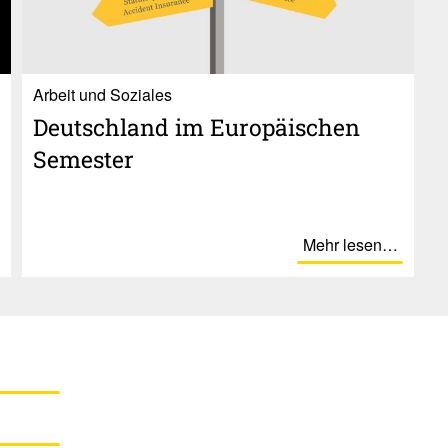
Ar­beit und So­zia­les
Deutsch­land im Euro­päi­schen
Semester
Mehr lesen…