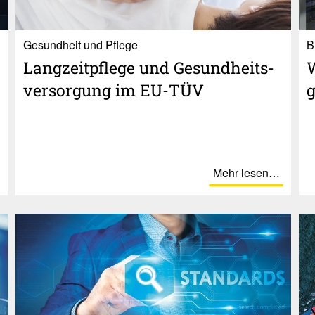
Gesundheit und Pflege
B
Lang­zeit­pflege und Gesund­heits­
W
ver­sor­gung im EU-TÜV
g
Mehr lesen…