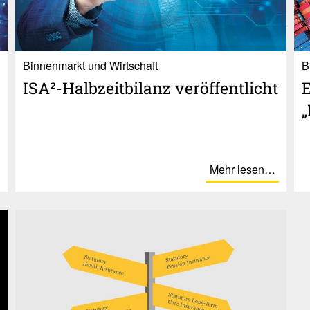
Binnenmarkt und Wirtschaft
B
ISA²-Halb­zeit­bi­lanz veröf­fent­licht
E
„
Mehr lesen…