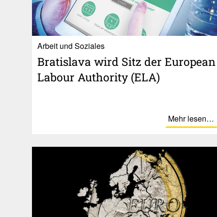
Ar­beit und So­zia­les
Bratis­lava wird Sitz der Euro­pean
Labour Autho­rity (ELA)
Mehr lesen…