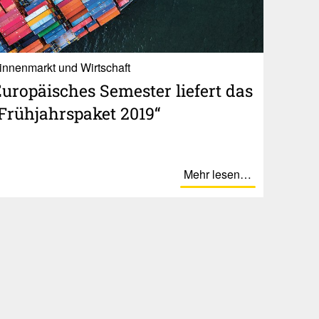
innenmarkt und Wirtschaft
uro­päi­sches Semester liefert das
Früh­jahrspaket 2019“
Mehr lesen…