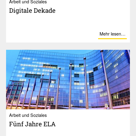
Ar­beit und So­zia­les
Digi­tale Dekade
Mehr lesen…
Ar­beit und So­zia­les
Fünf Jahre ELA