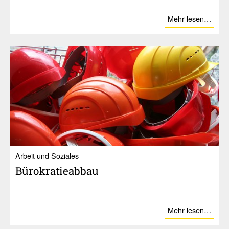
Mehr lesen…
Ar­beit und So­zia­les
Büro­kra­tie­abbau
Mehr lesen…