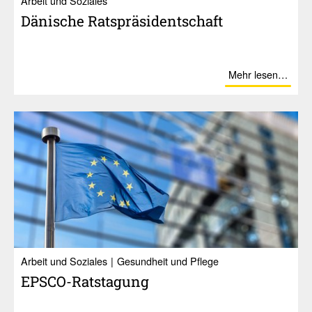
Ar­beit und So­zia­les
Däni­sche Rats­prä­si­dent­schaft
Mehr lesen…
Ar­beit und So­zia­les
Gesundheit und Pflege
EPSCO-Rats­ta­gung