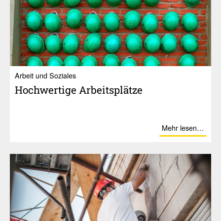
Ar­beit und So­zia­les
Hoch­wer­tige Arbeits­plätze
Mehr lesen…