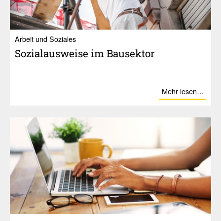
Ar­beit und So­zia­les
Sozi­al­aus­weise im Bausektor
Mehr lesen…