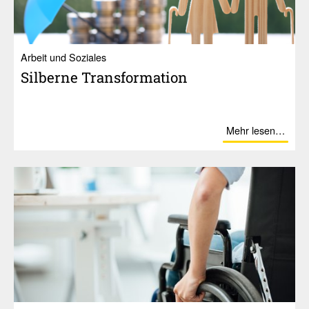
Ar­beit und So­zia­les
Silberne Trans­for­ma­tion
Mehr lesen…