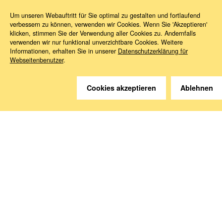
Wir helfen gerne weiter.
Um unseren Webauftritt für Sie optimal zu gestalten und fortlaufend
verbessern zu können, verwenden wir Cookies. Wenn Sie 'Akzeptieren'
klicken, stimmen Sie der Verwendung aller Cookies zu. Andernfalls
Kontakt
verwenden wir nur funktional unverzichtbare Cookies. Weitere
Informationen, erhalten Sie in unserer
Datenschutzerklärung für
Webseitenbenutzer
.
Anreise
Cookies akzeptieren
Ablehnen
Medien abonnieren
Folgen Sie uns
Deutsche Sozialversicherung Europavertretung
Rue d‘Arlon 50
1000 Brüssel, Belgien
www.dsv-europa.de
Ilka Wölfle, LL.M.
Direktorin