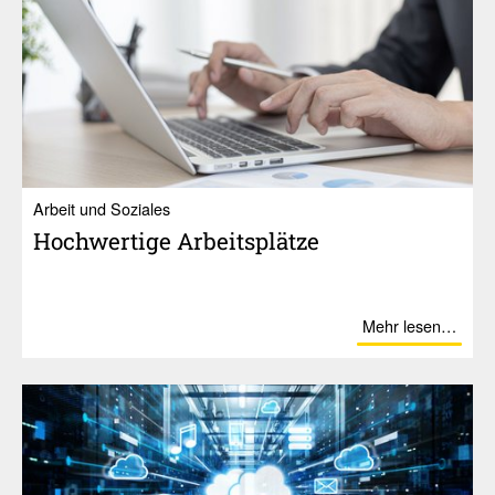
Ar­beit und So­zia­les
Hoch­wer­tige Arbeits­plätze
Mehr lesen…