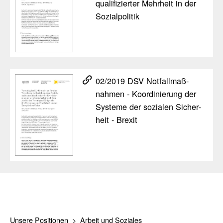
quali­fi­zierter Mehr­heit in der
Sozi­al­po­litik
02/​2019 DSV Notfall­maß­
nahmen - Koor­di­nie­rung der
Systeme der sozialen Sicher­
heit - Brexit
Unsere Positionen
Arbeit und Soziales