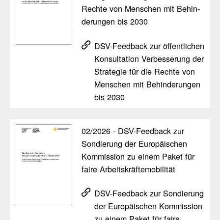
Rechte von Menschen mit Behin­
de­rungen bis 2030
DSV-Feed­back zur öffent­li­chen
Konsul­ta­tion Verbes­se­rung der
Stra­tegie für die Rechte von
Menschen mit Behin­de­rungen
bis 2030
02/​2026 - DSV-Feed­back zur
Sondie­rung der Euro­päi­schen
Kommis­sion zu einem Paket für
faire Arbeits­kräf­te­mo­bi­lität
DSV-Feed­back zur Sondie­rung
der Euro­päi­schen Kommis­sion
zu einem Paket für faire