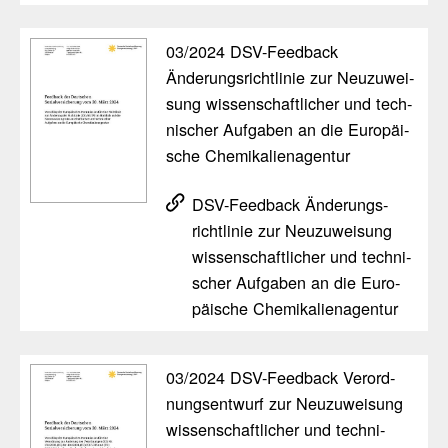
03/​2024 DSV-Feed­back
Änderungs­richt­linie zur Neuzu­wei­
sung wissen­schaft­li­cher und tech­
ni­scher Aufgaben an die Euro­päi­
sche Chemi­ka­li­en­agentur
DSV-Feed­back Änderungs­
richt­linie zur Neuzu­wei­sung
wissen­schaft­li­cher und tech­ni­
scher Aufgaben an die Euro­
päi­sche Chemi­ka­li­en­agentur
03/​2024 DSV-Feed­back Verord­
nungs­ent­wurf zur Neuzu­wei­sung
wissen­schaft­li­cher und tech­ni­