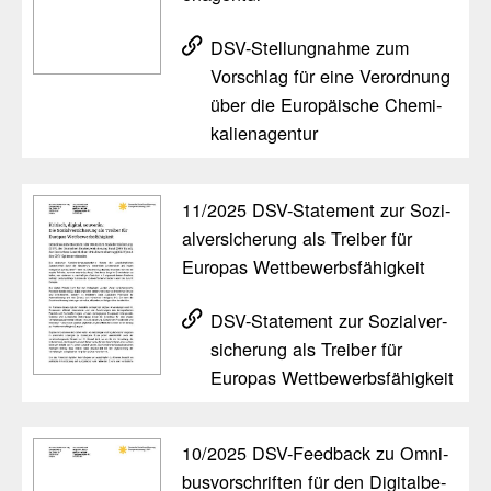
DSV-Stel­lung­nahme zum
Vorschlag für eine Verord­nung
über die Euro­päi­sche Chemi­
ka­li­en­agentur
11/​2025 DSV-State­ment zur Sozi­
al­ver­si­che­rung als Treiber für
Europas Wett­be­werbs­fä­hig­keit
DSV-State­ment zur Sozi­al­ver­
si­che­rung als Treiber für
Europas Wett­be­werbs­fä­hig­keit
10/​2025 DSV-Feed­back zu Omni­
bus­vor­schriften für den Digi­tal­be­