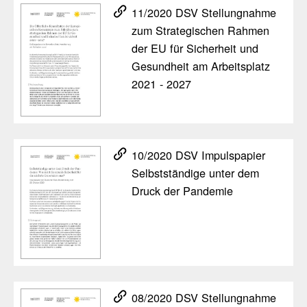
11/​2020 DSV Stel­lung­nahme
zum Stra­te­gi­schen Rahmen
der EU für Sicher­heit und
Gesund­heit am Arbeits­platz
2021 - 2027
10/​2020 DSV Impuls­pa­pier
Selbst­stän­dige unter dem
Druck der Pandemie
08/​2020 DSV Stel­lung­nahme