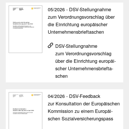
05/​2026 - DSV-Stel­lung­nahme
zum Verord­nungs­vor­schlag über
die Einrich­tung euro­päi­scher
Unter­neh­mens­brief­ta­schen
DSV-Stel­lung­nahme
zum Verord­nungs­vor­schlag
über die Einrich­tung euro­päi­
scher Unter­neh­mens­brief­ta­
schen
04/​2026 - DSV-Feed­back
zur Konsul­ta­tion der Euro­päi­schen
Kommis­sion zu einem Euro­päi­
schen Sozi­al­ver­si­che­rungs­pass