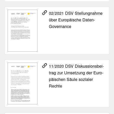
02/​2021 DSV Stel­lung­nahme
über Euro­päi­sche Daten-
Gover­nance
11/​2020 DSV Diskus­si­ons­bei­
trag zur Umset­zung der Euro­
päi­schen Säule sozialer
Rechte