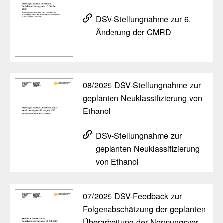
DSV-Stel­lung­nahme zur 6.
Änderung der CMRD
08/​2025 DSV-Stel­lung­nahme zur
geplanten Neuklas­si­fi­zie­rung von
Ethanol
DSV-Stel­lung­nahme zur
geplanten Neuklas­si­fi­zie­rung
von Ethanol
07/​2025 DSV-Feed­back zur
Folgen­ab­schät­zung der geplanten
Überar­bei­tung der Normungs­ver­