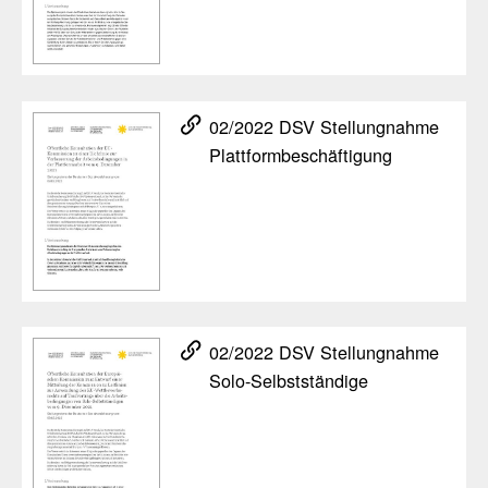
02/​2022 DSV Stel­lung­nahme
Platt­form­be­schäf­ti­gung
02/​2022 DSV Stel­lung­nahme
Solo-Selbst­stän­dige