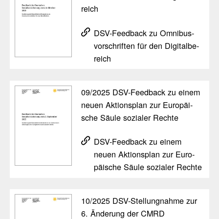
reich
DSV-Feed­back zu Omni­bus­
vor­schriften für den Digi­tal­be­
reich
09/​2025 DSV-Feed­back zu einem
neuen Akti­ons­plan zur Euro­päi­
sche Säule sozialer Rechte
DSV-Feed­back zu einem
neuen Akti­ons­plan zur Euro­
päi­sche Säule sozialer Rechte
10/​2025 DSV-Stel­lung­nahme zur
6. Änderung der CMRD