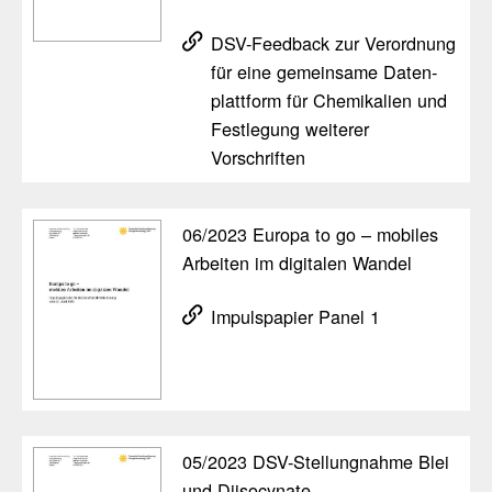
DSV-Feed­back zur Verord­nung
für eine gemein­same Daten­
platt­form für Chemi­ka­lien und
Fest­le­gung weiterer
Vorschriften
06/​2023 Europa to go – mobiles
Arbeiten im digi­talen Wandel
Impuls­pa­pier Panel 1
05/​2023 DSV-Stel­lung­nahme Blei
und Diiso­cy­nate