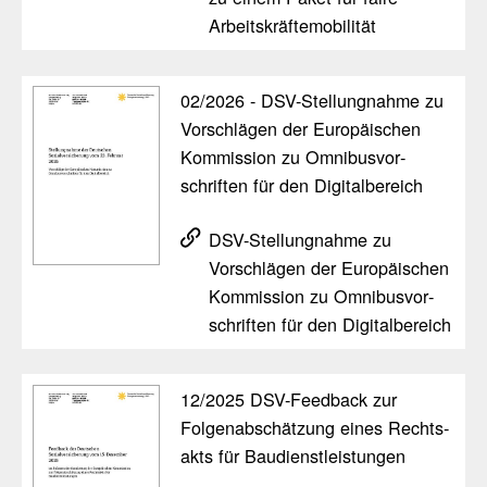
Arbeits­kräf­te­mo­bi­lität
02/​2026 - DSV-Stel­lung­nahme zu
Vorschlägen der Euro­päi­schen
Kommis­sion zu Omni­bus­vor­
schriften für den Digi­tal­be­reich
DSV-Stel­lung­nahme zu
Vorschlägen der Euro­päi­schen
Kommis­sion zu Omni­bus­vor­
schriften für den Digi­tal­be­reich
12/​2025 DSV-Feed­back zur
Folgen­ab­schät­zung eines Rechts­
akts für Baudi­enst­leis­tungen