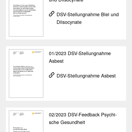
DSV-Stel­lung­nahme Blei und
Diiso­cy­nate
01/​2023 DSV-Stel­lung­nahme
Asbest
DSV-Stel­lung­nahme Asbest
02/​2023 DSV-Feed­back Psychi­
sche Gesund­heit