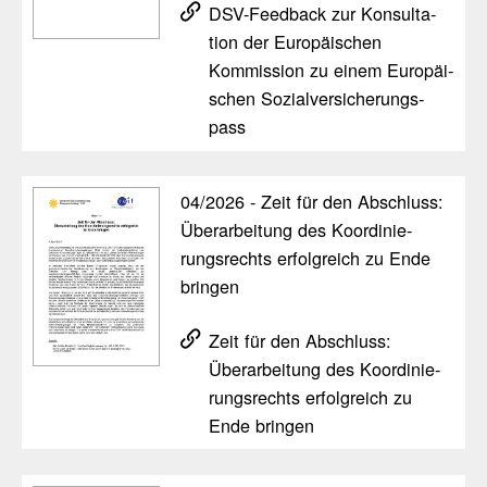
DSV-Feed­back zur Konsul­ta­
tion der Euro­päi­schen
Kommis­sion zu einem Euro­päi­
schen Sozi­al­ver­si­che­rungs­
pass
04/​2026 - Zeit für den Abschluss:
Überar­bei­tung des Koor­di­nie­
rungs­rechts erfolg­reich zu Ende
bringen
Zeit für den Abschluss:
Überar­bei­tung des Koor­di­nie­
rungs­rechts erfolg­reich zu
Ende bringen