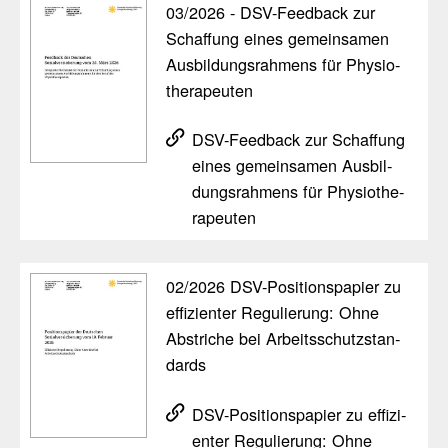
03/​2026 - DSV-Feed­back zur
Schaf­fung eines gemein­samen
Ausbil­dungs­rah­mens für Physio­
the­ra­peuten
DSV-Feed­back zur Schaf­fung
eines gemein­samen Ausbil­
dungs­rah­mens für Physio­the­
ra­peuten
02/​2026 DSV-Posi­ti­ons­pa­pier zu
effi­zi­enter Regu­lie­rung: Ohne
Abstriche bei Arbeits­schutz­stan­
dards
DSV-Posi­ti­ons­pa­pier zu effi­zi­
enter Regu­lie­rung: Ohne