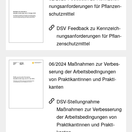
nungs­an­for­de­rungen für Pflan­zen­
schutz­mittel
DSV Feed­back zu Kenn­zeich­
nungs­an­for­de­rungen für Pflan­
zen­schutz­mittel
06/​2024 Maßnahmen zur Verbes­
se­rung der Arbeits­be­din­gungen
von Prak­ti­kan­tinnen und Prak­ti­
kanten
DSV-Stel­lung­nahme
Maßnahmen zur Verbes­se­rung
der Arbeits­be­din­gungen von
Prak­ti­kan­tinnen und Prak­ti­
kanten