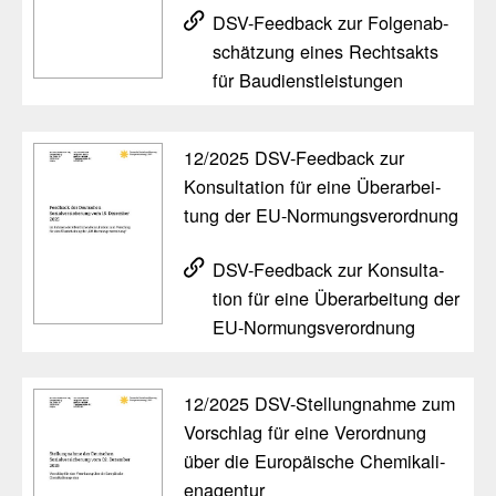
DSV-Feed­back zur Folgen­ab­
schät­zung eines Rechts­akts
für Baudi­enst­leis­tungen
12/​2025 DSV-Feed­back zur
Konsul­ta­tion für eine Überar­bei­
tung der EU-Normungs­ver­ord­nung
DSV-Feed­back zur Konsul­ta­
tion für eine Überar­bei­tung der
EU-Normungs­ver­ord­nung
12/​2025 DSV-Stel­lung­nahme zum
Vorschlag für eine Verord­nung
über die Euro­päi­sche Chemi­ka­li­
en­agentur