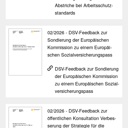
Abstriche bei Arbeits­schutz­
stan­dards
02/​2026 - DSV-Feed­back zur
Sondie­rung der Euro­päi­schen
Kommis­sion zu einem Euro­päi­
schen Sozi­al­ver­si­che­rungs­pass
DSV-Feed­back zur Sondie­rung
der Euro­päi­schen Kommis­sion
zu einem Euro­päi­schen Sozi­al­
ver­si­che­rungs­pass
02/​2026 - DSV-Feed­back zur
öffent­li­chen Konsul­ta­tion Verbes­
se­rung der Stra­tegie für die