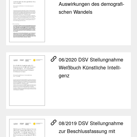
Auswir­kungen des demo­gra­fi­
schen Wandels
06/​2020 DSV Stel­lung­nahme
Weiß­buch Künst­liche Intel­li­
genz
08/​2019 DSV Stel­lung­nahme
zur Beschluss­fas­sung mit