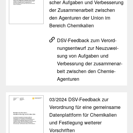
scher Aufgaben und Verbes­se­rung
der Zusam­men­ar­beit zwischen
den Agen­turen der Union im
Bereich Chemi­ka­lien
DSV-Feed­back zum Verord­
nungs­ent­wurf zur Neuzu­wei­
sung von Aufgaben und
Verbess­rung der zusam­men­ar­
beit zwischen den Chemie-
Agen­turen
03/​2024 DSV-Feed­back zur
Verord­nung für eine gemein­same
Daten­platt­form für Chemi­ka­lien
und Fest­le­gung weiterer
Vorschriften