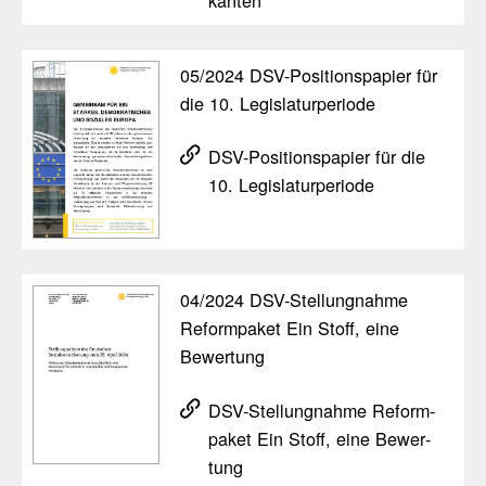
05/​2024 DSV-Posi­ti­ons­pa­pier für
die 10. Legis­la­tur­pe­riode
DSV-Posi­ti­ons­pa­pier für die
10. Legis­la­tur­pe­riode
04/​2024 DSV-Stel­lung­nahme
Reform­paket Ein Stoff, eine
Bewer­tung
DSV-Stel­lung­nahme Reform­
paket Ein Stoff, eine Bewer­
tung