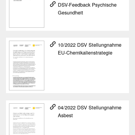
DSV-Feed­back Psychi­sche
Gesund­heit
10/​2022 DSV Stel­lung­nahme
EU-Chemi­ka­li­en­stra­tegie
04/​2022 DSV Stel­lung­nahme
Asbest