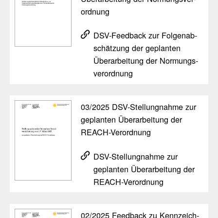
ord­nung
DSV-Feed­back zur Folgen­ab­
schät­zung der geplanten
Überar­bei­tung der Normungs­
ver­ord­nung
03/​2025 DSV-Stel­lung­nahme zur
geplanten Überar­bei­tung der
REACH-Verord­nung
DSV-Stel­lung­nahme zur
geplanten Überar­bei­tung der
REACH-Verord­nung
02/​2025 Feed­back zu Kenn­zeich­