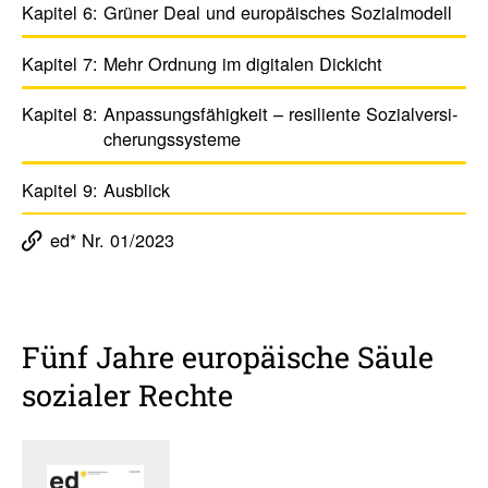
Kapitel 6:
Grüner Deal und euro­päi­sches Sozi­al­mo­dell
Kapitel 7:
Mehr Ordnung im digi­talen Dickicht
Kapitel 8:
Anpas­sungs­fä­hig­keit – resi­li­ente Sozi­al­ver­si­
che­rungs­sys­teme
Kapitel 9:
Ausblick
ed* Nr. 01/2023
Fünf Jahre euro­päi­sche Säule
sozialer Rechte