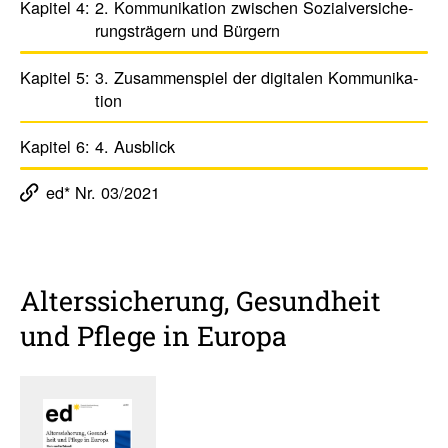
Kapitel 4:
2. Kommu­ni­ka­tion zwischen Sozial­versi­che­
rungs­trä­gern und Bürgern
Kapitel 5:
3. Zusam­men­spiel der digi­talen Kommu­ni­ka­
tion
Kapitel 6:
4. Ausblick
ed* Nr. 03/2021
Alters­si­che­rung, Gesund­heit
und Pflege in Europa