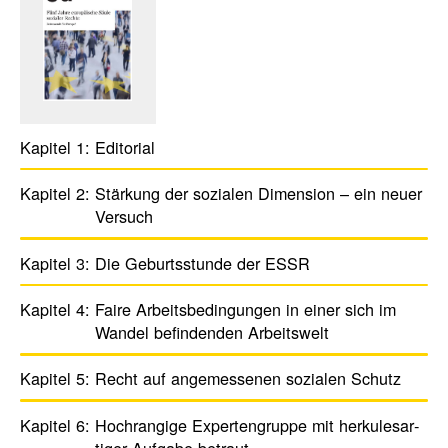
Kapitel 1:
Edito­rial
Kapitel 2:
Stär­kung der sozialen Dimen­sion – ein neuer
Versuch
Kapitel 3:
Die Geburts­stunde der ESSR
Kapitel 4:
Faire Arbeits­be­din­gungen in einer sich im
Wandel befin­denden Arbeits­welt
Kapitel 5:
Recht auf ange­mes­senen sozialen Schutz
Kapitel 6:
Hoch­ran­gige Exper­ten­gruppe mit herku­les­ar­
tiger Aufgabe betraut