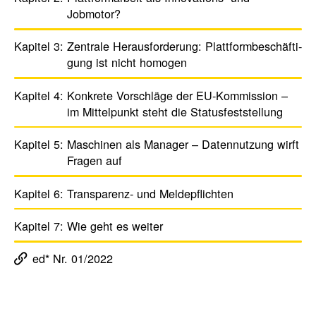
Jobmotor?
Kapitel 3:
Zentrale Heraus­for­de­rung: Platt­form­be­schäf­ti­
gung ist nicht homogen
Kapitel 4:
Konkrete Vorschläge der EU-Kommis­sion –
im Mittel­punkt steht die Status­fest­stel­lung
Kapitel 5:
Maschinen als Manager – Daten­nut­zung wirft
Fragen auf
Kapitel 6:
Trans­pa­renz- und Melde­pflichten
Kapitel 7:
Wie geht es weiter
ed* Nr. 01/2022