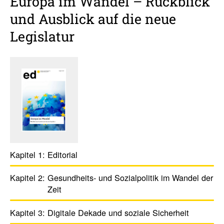
Europa im Wandel – Rück­blick
und Ausblick auf die neue
Legis­latur
Kapitel 1:
Edito­rial
Kapitel 2:
Gesund­heits- und Sozi­al­po­litik im Wandel der
Zeit
Kapitel 3:
Digi­tale Dekade und soziale ­Sicher­heit