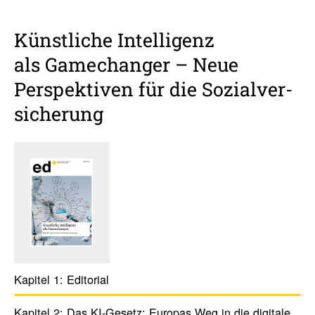
Künst­liche Intel­li­genz
als Game­ch­anger – Neue
Perspek­tiven für die Sozi­al­ver­
si­che­rung
Kapitel 1:
Edito­rial
Kapitel 2:
Das KI-Gesetz: Europas Weg in die digi­tale