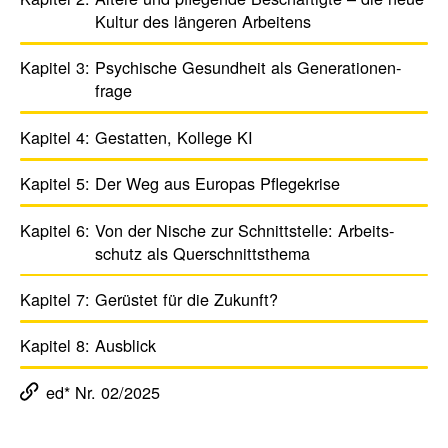
Kultur des längeren Arbei­tens
Kapitel 3:
Psychi­sche Gesund­heit als Gene­ra­tio­nen­
frage
Kapitel 4:
Gestatten, Kollege KI
Kapitel 5:
Der Weg aus Europas Pfle­ge­krise
Kapitel 6:
Von der Nische zur Schnitt­stelle: Arbeits­
schutz als Quer­schnitts­thema
Kapitel 7:
Gerüstet für die Zukunft?
Kapitel 8:
Ausblick
ed* Nr. 02/2025