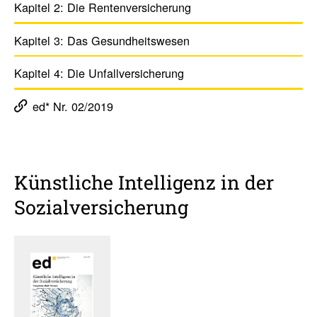
Kapitel 2:
Die Renten­ver­si­che­rung
Kapitel 3:
Das Gesund­heits­wesen
Kapitel 4:
Die Unfall­versi­che­rung
ed* Nr. 02/2019
Künst­liche Intel­li­genz in der
Sozi­al­ver­si­che­rung