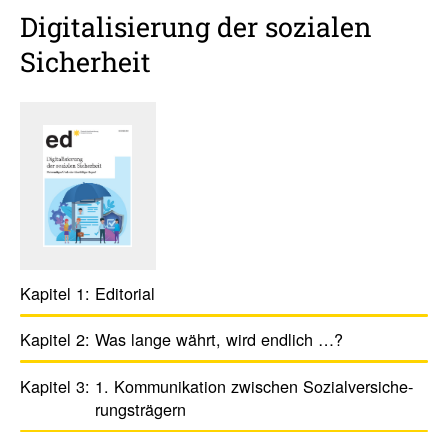
Digi­ta­li­sie­rung der sozialen
Sicher­heit
Kapitel 1:
Edito­rial
Kapitel 2:
Was lange währt, wird endlich …?
Kapitel 3:
1. Kommu­ni­ka­tion zwischen Sozial­versi­che­
rungs­trä­gern