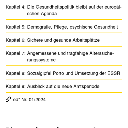
Kapitel 4:
Die Gesund­heits­po­litik bleibt auf der euro­päi­
schen Agenda
Kapitel 5:
Demo­grafie, Pflege, psychi­sche Gesund­heit
Kapitel 6:
Sichere und gesunde Arbeits­plätze
Kapitel 7:
Ange­mes­sene und trag­fä­hige Alters­si­che­
rungs­sys­teme
Kapitel 8:
Sozi­al­gipfel Porto und Umset­zung der ESSR
Kapitel 9:
Ausblick auf die neue Amts­pe­riode
ed* Nr. 01/2024