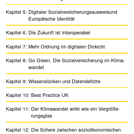
Kapitel 5:
Digi­taler Sozi­al­ver­si­che­rungs­aus­wei­sund
Euro­päi­sche Iden­tität
Kapitel 6:
Die Zukunft ist inter­ope­rabel
Kapitel 7:
Mehr Ordnung im digi­talen Dickicht
Kapitel 8:
Go Green. Die Sozi­al­ver­si­che­rung im Klima­
wandel
Kapitel 9:
Wissens­lü­cken und Daten­de­fi­zite
Kapitel 10:
Best Prac­tice UK
Kapitel 11:
Der Klima­wandel wirkt wie ein ­Vergrö­ße­
rungs­glas
Kapitel 12:
Die Schere zwischen sozio­öko­no­mi­schen