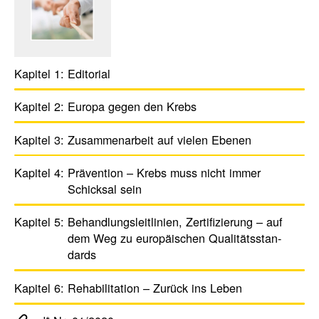
Kapitel 1:
Edito­rial
Kapitel 2:
Europa gegen den Krebs
Kapitel 3:
Zusam­men­ar­beit auf vielen Ebenen
Kapitel 4:
Präven­tion – Krebs muss nicht immer
Schicksal sein
Kapitel 5:
Behand­lungs­leit­li­nien, Zerti­fi­zie­rung – auf
dem Weg zu euro­päi­schen Quali­täts­stan­
dards
Kapitel 6:
Reha­bi­li­ta­tion – Zurück ins Leben