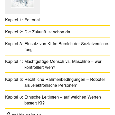
Kapitel 1:
Edito­rial
Kapitel 2:
Die Zukunft ist schon da
Kapitel 3:
Einsatz von KI im Bereich der Sozi­al­ver­si­che­
rung
Kapitel 4:
Macht­ge­füge Mensch vs. Maschine – wer
kontrol­liert wen?
Kapitel 5:
Recht­liche Rahmen­be­din­gungen – Roboter
als „elek­tro­ni­sche Personen“
Kapitel 6:
Ethi­sche Leit­li­nien – auf welchen Werten
basiert KI?
ed* Nr. 01/2019