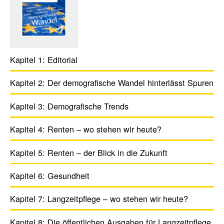
Kapitel 1:
Edito­rial
Kapitel 2:
Der demo­gra­fi­sche Wandel hinter­lässt Spuren
Kapitel 3:
Demo­gra­fi­sche Trends
Kapitel 4:
Renten – wo stehen wir heute?
Kapitel 5:
Renten – der Blick in die Zukunft
Kapitel 6:
Gesund­heit
Kapitel 7:
Lang­zeit­pflege – wo stehen wir heute?
Kapitel 8:
Die öffent­li­chen Ausgaben für Lang­zeit­pflege