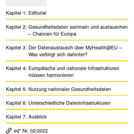
Kapitel 1:
Edito­rial
Kapitel 2:
Gesund­heits­daten sammeln und austau­schen
– Chancen für Europa
Kapitel 3:
Der Daten­aus­tausch über MyHe­alth@EU –
Was verbirgt sich dahinter?
Kapitel 4:
Euro­päi­sche und natio­nale Infra­struk­turen
müssen harmo­nieren
Kapitel 5:
Nutzung natio­naler Gesund­heits­daten
Kapitel 6:
Unter­schied­liche Daten­in­fra­struk­turen
Kapitel 7:
Ausblick
ed* Nr. 02/2022