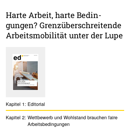
Harte Arbeit, harte Bedin­
gungen? Grenz­über­schrei­tende
Arbeits­mo­bi­lität unter der Lupe
Kapitel 1:
Edito­rial
Kapitel 2:
Wett­be­werb und Wohl­stand brau­chen faire
Arbeits­bedin­gungen