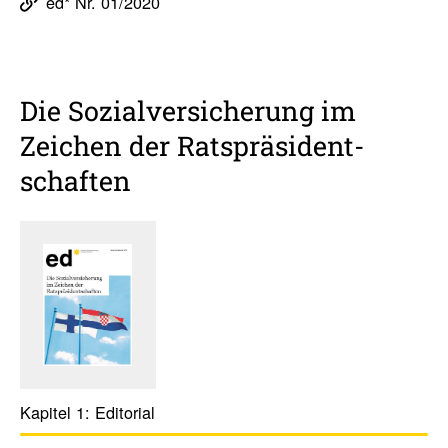
ed* Nr. 01/2020
Die Sozi­al­ver­si­che­rung im
Zeichen der Rats­prä­si­dent­
schaften
Kapitel 1:
Edito­rial