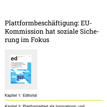
Platt­form­be­schäf­ti­gung: EU-
Kommis­sion hat soziale Siche­
rung im Fokus
Kapitel 1:
Edito­rial
Kapitel 2:
Platt­form­ar­beit als Inno­va­tions- und