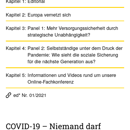
Kapitel 1:
Edito­rial
Kapitel 2:
Europa vernetzt sich
Kapitel 3:
Panel 1: Mehr Versor­gungs­si­cher­heit durch
stra­te­gi­sche Unab­hän­gig­keit?
Kapitel 4:
Panel 2: Selbst­stän­dige unter dem Druck der
­Pandemie: Wie sieht die soziale Siche­rung
für die nächste Gene­ra­tion aus?
Kapitel 5:
Infor­ma­tionen und Videos rund um unsere
Online-­Fach­kon­fe­renz
ed* Nr. 01/2021
COVID-19 – Niemand darf