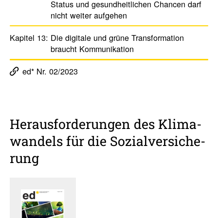
Status und gesund­heit­li­chen Chancen darf
nicht weiter aufgehen
Kapitel 13:
Die digi­tale und grüne Trans­for­ma­tion
braucht Kommu­ni­ka­tion
ed* Nr. 02/2023
Heraus­for­de­rungen des Klima­
wan­dels für die Sozi­al­ver­si­che­
rung