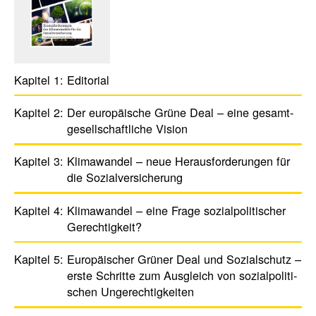
Kapitel 1:
Edito­rial
Kapitel 2:
Der euro­päi­sche Grüne Deal – eine gesamt­
ge­sell­schaft­liche ­Vision
Kapitel 3:
Klima­wandel – neue Heraus­forde­rungen für
die Sozi­al­ver­si­che­rung
Kapitel 4:
Klima­wandel – eine Frage sozial­poli­ti­scher
Gerech­tig­keit?
Kapitel 5:
Euro­päi­scher Grüner Deal und ­Sozi­al­schutz –
erste Schritte zum Ausgleich von sozi­al­po­li­ti­
schen Unge­rech­tig­keiten