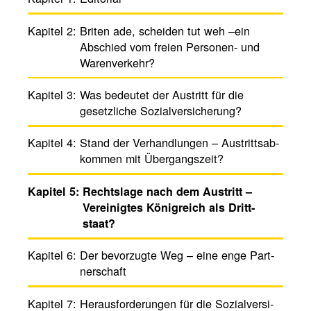
Kapitel 2:
Briten ade, scheiden tut weh –ein
Abschied vom freien Personen- und
Waren­ver­kehr?
Kapitel 3:
Was bedeutet der Austritt für die
gesetz­liche Sozial­versi­che­rung?
Kapitel 4:
Stand der Verhand­lungen – Austritts­ab­
kommen mit Überg­angs­zeit?
Kapitel 5:
Rechts­lage nach dem Austritt –
Verei­nigtes König­reich als Dritt­
staat?
Kapitel 6:
Der bevor­zugte Weg – eine enge Part­
ner­schaft
Kapitel 7:
Heraus­for­de­rungen für die Sozi­al­ver­si­