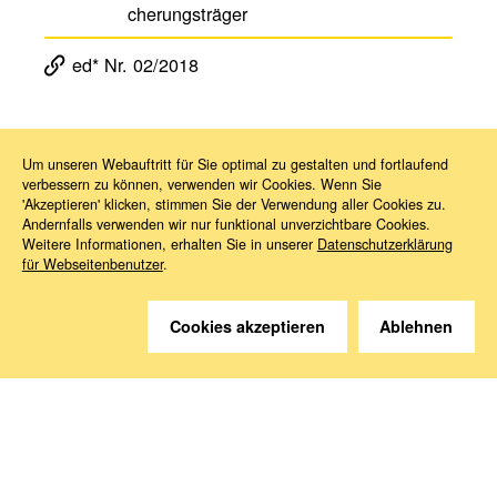
che­rungs­träger
ed* Nr. 02/2018
Um unseren Webauftritt für Sie optimal zu gestalten und fortlaufend
verbessern zu können, verwenden wir Cookies. Wenn Sie
Magazin ed*
ed* Nr. 02/2018: Vom Mitgliedstaat zum Drittstaat?
Kapitel 5
'Akzeptieren' klicken, stimmen Sie der Verwendung aller Cookies zu.
Andernfalls verwenden wir nur funktional unverzichtbare Cookies.
Weitere Informationen, erhalten Sie in unserer
Datenschutzerklärung
für Webseitenbenutzer
.
Cookies akzeptieren
Ablehnen
Sie haben Fragen?
Wir helfen gerne weiter.
Kontakt