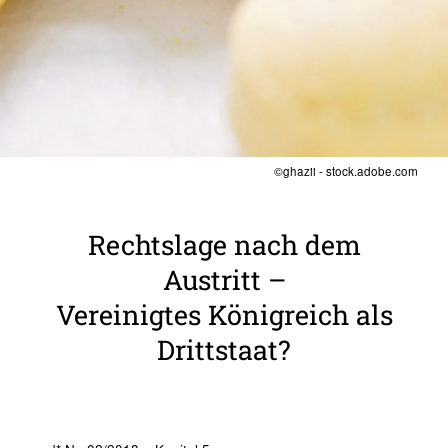
©ghazii - stock.adobe.com
Rechts­lage nach dem
Austritt –
Verei­nigtes König­reich als
Dritt­staat?