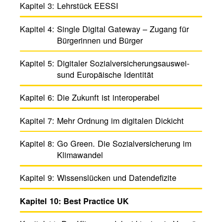
Kapitel 3:
Lehr­stück EESSI
Kapitel 4:
Single Digital Gateway – Zugang für
Bürge­rinnen und Bürger
Kapitel 5:
Digi­taler Sozi­al­ver­si­che­rungs­aus­wei­
sund Euro­päi­sche Iden­tität
Kapitel 6:
Die Zukunft ist inter­ope­rabel
Kapitel 7:
Mehr Ordnung im digi­talen Dickicht
Kapitel 8:
Go Green. Die Sozi­al­ver­si­che­rung im
Klima­wandel
Kapitel 9:
Wissens­lü­cken und Daten­de­fi­zite
Kapitel 10:
Best Prac­tice UK