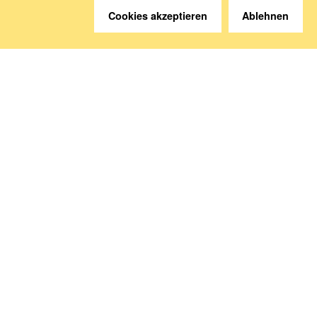
Cookies akzeptieren
Ablehnen
Sie haben Fragen?
Wir helfen gerne weiter.
Kontakt
Anreise
Medien abonnieren
Folgen Sie uns
Deutsche Sozialversicherung Europavertretung
Rue d‘Arlon 50