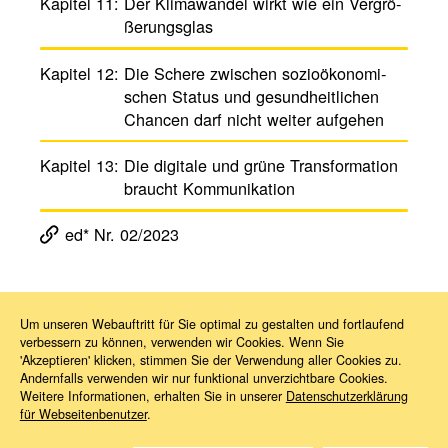
Kapitel 11:
Der Klima­wandel wirkt wie ein ­Vergrö­
ße­rungs­glas
Kapitel 12:
Die Schere zwischen sozio­öko­no­mi­
schen Status und gesund­heit­li­chen
Chancen darf nicht weiter aufgehen
Kapitel 13:
Die digi­tale und grüne Trans­for­ma­tion
braucht Kommu­ni­ka­tion
ed* Nr. 02/2023
Um unseren Webauftritt für Sie optimal zu gestalten und fortlaufend
verbessern zu können, verwenden wir Cookies. Wenn Sie
Magazin ed*
ed* Nr. 02/2023: Bismarck on the move: Get digital. Go green.
Kapitel 9
'Akzeptieren' klicken, stimmen Sie der Verwendung aller Cookies zu.
Andernfalls verwenden wir nur funktional unverzichtbare Cookies.
Weitere Informationen, erhalten Sie in unserer
Datenschutzerklärung
für Webseitenbenutzer
.