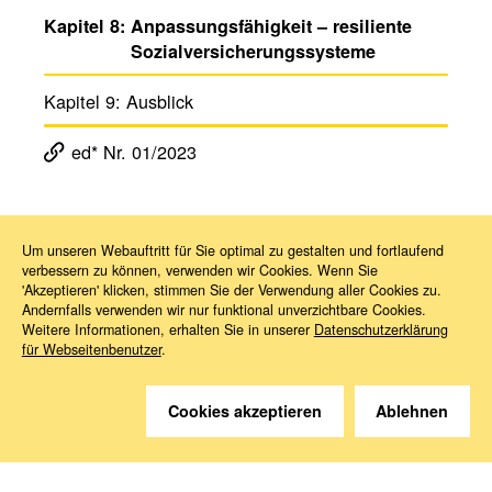
Kapitel 8:
Anpas­sungs­fä­hig­keit – resi­li­ente
Sozi­al­ver­si­che­rungs­sys­teme
Kapitel 9:
Ausblick
ed* Nr. 01/2023
Um unseren Webauftritt für Sie optimal zu gestalten und fortlaufend
verbessern zu können, verwenden wir Cookies. Wenn Sie
Magazin ed*
ed* Nr. 01/2023: Herausforderungen des Klimawandels für die ­Sozialversicherung – Transformation sozial gerecht gestalten
Kapitel 7
'Akzeptieren' klicken, stimmen Sie der Verwendung aller Cookies zu.
Andernfalls verwenden wir nur funktional unverzichtbare Cookies.
Weitere Informationen, erhalten Sie in unserer
Datenschutzerklärung
für Webseitenbenutzer
.
Cookies akzeptieren
Ablehnen
Sie haben Fragen?