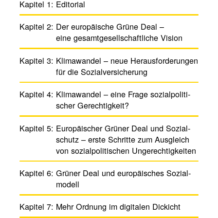
Kapitel 1:
Edito­rial
Kapitel 2:
Der euro­päi­sche Grüne Deal –
eine gesamt­ge­sell­schaft­liche ­Vision
Kapitel 3:
Klima­wandel – neue Heraus­forde­rungen
für die Sozi­al­ver­si­che­rung
Kapitel 4:
Klima­wandel – eine Frage sozial­poli­ti­
scher Gerech­tig­keit?
Kapitel 5:
Euro­päi­scher Grüner Deal und ­Sozi­al­
schutz – erste Schritte zum Ausgleich
von sozi­al­po­li­ti­schen Unge­rech­tig­keiten
Kapitel 6:
Grüner Deal und euro­päi­sches Sozi­al­
mo­dell
Kapitel 7:
Mehr Ordnung im digi­talen Dickicht