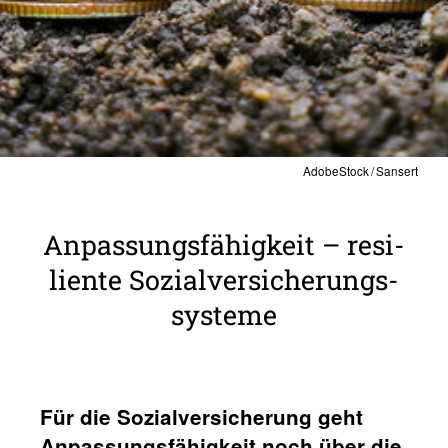
AdobeStock / Sansert
Anpas­sungs­fä­hig­keit – resi­
li­ente Sozi­al­ver­si­che­rungs­
sys­teme
Für die Sozi­al­ver­si­che­rung geht
Anpas­sungs­fä­hig­keit noch über die