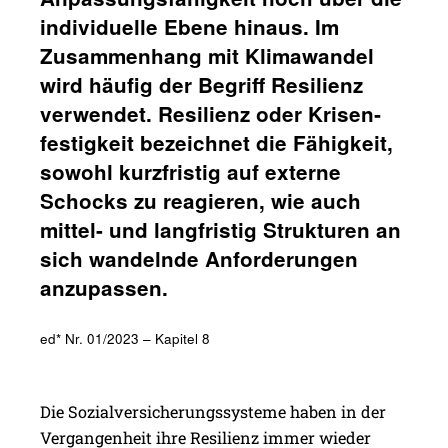
indi­vi­du­elle Ebene hinaus. Im
Zusam­men­hang mit Klima­wandel
wird häufig der Begriff Resi­lienz
verwendet. Resi­lienz oder ­Krisen­
fes­tig­keit bezeichnet die Fähig­keit,
sowohl kurz­fristig auf externe
Schocks zu reagieren, wie auch
mittel- und lang­fristig Struk­turen an
sich wandelnde Anfor­de­rungen
anzu­passen.
ed* Nr. 01/2023 – Kapitel 8
Die Sozialversicherungssysteme haben in der
Vergangenheit ihre Resilienz immer wieder