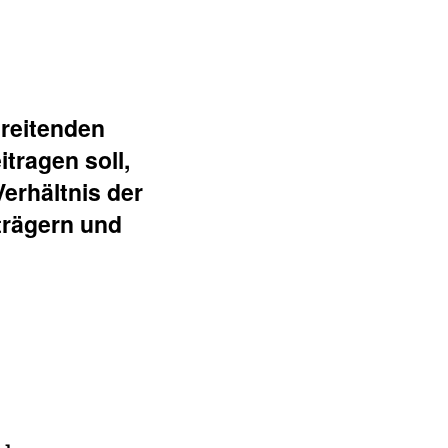
hrei­tenden
itragen soll,
 Verhältnis der
trä­gern und