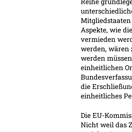
Reihe grundlege
unterschiedlich
Mitgliedstaate
Aspekte, wie di
vermieden werde
werden, wären z
werden müssen,
einheitlichen 
Bundesverfassun
die Erschließun
einheitliches P
Die EU-Kommiss
Nicht weil das Z