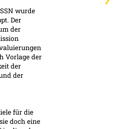
 ESSN wurde
pt. Der
ium der
ission
Evaluierungen
h Vorlage der
eit der
 und der
ele für die
sie doch eine