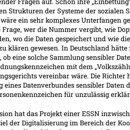
nder Fragen auf. Schon ihre „Einbettung“
en Strukturen der Systeme der sozialen S
n wäre ein sehr komplexes Unterfangen g
e Frage, wer die Nummer vergibt, wie Do
n, wo die Daten gespeichert und wie die
u klären gewesen. In Deutschland hätte
 ob eine solche Sammlung sensibler Dat
Ordnungskennzeichen mit dem „Volkszählu
gsgerichts vereinbar wäre. Die Richter h
g eines Datenverbundes sensibler Daten 
ersonenkennzeichen für unzulässig erklär
ion hat das Projekt einer ESSN inzwisc
iel der Digitalisierung im Bereich der Ko