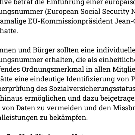
ative betraf die Einführung einer europäi
rungsnummer (European Social Security
 damalige EU-Kommissionpräsident Jean-
hatte.
nnen und Bürger sollten eine individuell
ungsnummer erhalten, die als einheitlich
endes Ordnungsmerkmal in allen Mitglie
 hätte eine eindeutige Identifizierung von
berprüfung des Sozialversicherungsstatu
inaus ermöglichen und dazu beigetragen
 von Daten zu vermeiden und den Missb
alleistungen zu bekämpfen.