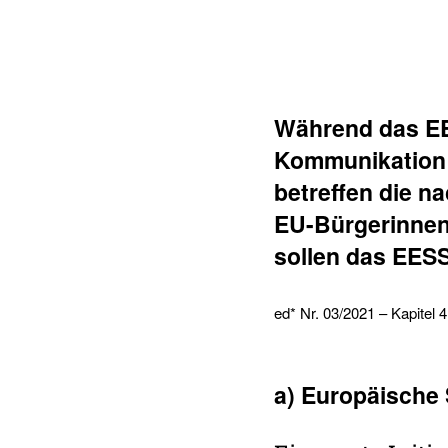
Während das EESS
Kommu­ni­ka­tion 
betreffen die nac
EU-Bürge­rinnen 
sollen das EESS
ed* Nr. 03/2021 – Kapitel 4
a) Euro­päi­sche 