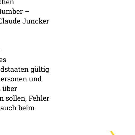
schen
 Number –
Claude Juncker
e
es
dstaaten gültig
 Personen und
s über
 sollen, Fehler
rauch beim