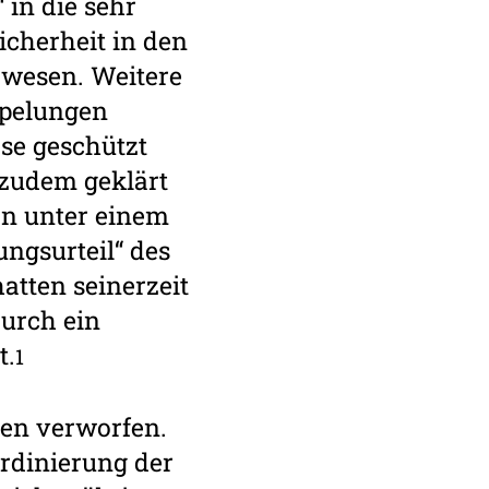
 in die sehr
icherheit in den
ewesen. Weitere
ppelungen
se geschützt
 zudem geklärt
en unter einem
ngsurteil“ des
atten seinerzeit
durch ein
t.
1
hen verworfen.
ordinierung der