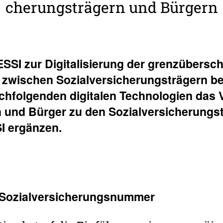
che­rungs­trä­gern und Bürgern
I zur Digi­ta­li­sie­rung der grenz­über­sc
zwischen Sozi­al­ver­si­che­rungs­trä­gern be
h­fol­genden digi­talen Tech­no­lo­gien das
und Bürger zu den Sozi­al­ver­si­che­rungs­
I ergänzen.
Sozi­al­ver­si­che­rungs­nummer