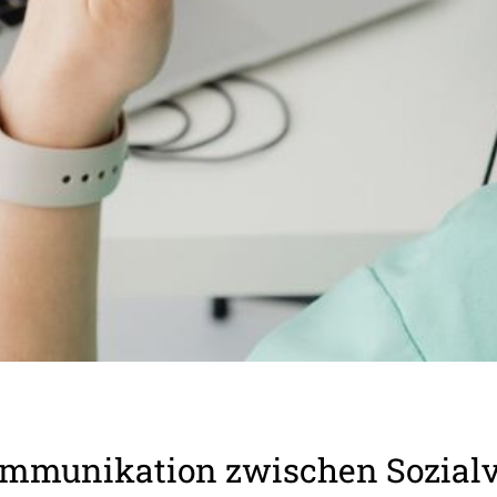
mmu­ni­ka­tion zwischen Sozial­v