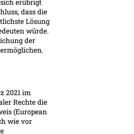
sich erübrigt
luss, dass die
tlichste Lösung
bedeuten würde.
lichung der
f ermöglichen.
z 2021 im
ler Rechte die
weis (European
ch wie vor
ge