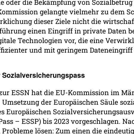
e oder die Bekämpfung von Sozialbetrug 
Kommission gelangte vielmehr zu dem Sch
klichung dieser Ziele nicht die wirtschaf
nführung einen Eingriff in private Daten 
gitale Technologien vor, die eine Verwirk
effizienter und mit geringem Dateneingrif
 Sozi­al­ver­si­che­rungs­pass
e zur ESSN hat die EU-Kommission im Mär
 Umsetzung der Europäischen Säule sozia
es Europäischen Sozialversicherungsaus
 Pass – ESSP) bis 2023 vorgeschlagen. Na
 Probleme lösen: Zum einen die eindeuti