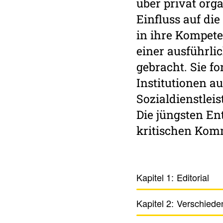
über privat org
Einfluss auf di
in ihre Kompeten
einer ausführl
gebracht. Sie f
Institutionen 
Sozialdienstleis
Die jüngsten Ent
kritischen Ko
Kapitel 1:
Edito­rial
Kapitel 2:
Verschie­de