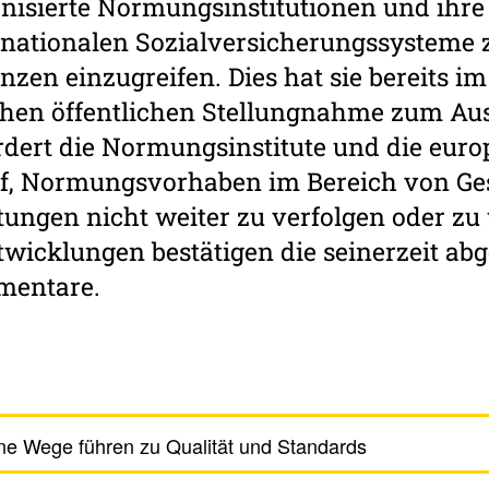
anisierte Normungs­institutionen und ihre
e nationalen Sozialversicherungs­system
zen einzugreifen. Dies hat sie bereits im
ichen öffentlichen Stellungnahme zum Au
ordert die Normungsinstitute und die eur
auf, Normungsvorhaben im Bereich von Ge
tun­gen nicht weiter zu verfolgen oder zu
­wi­cklungen bestätigen die seinerzeit ab
mmentare.
ne Wege führen zu Qualität und Stan­dards