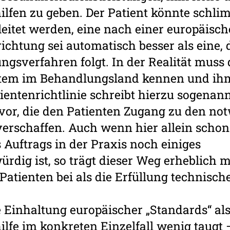
lfen zu geben. Der Patient könnte schli
leitet werden, eine nach einer europäis
nrichtung sei automatisch besser als eine,
ngsverfahren folgt. In der Realität muss 
tem im Behandlungsland kennen und ihm
ientenrichtlinie schreibt hierzu sogenann
 vor, die den Patienten Zugang zu den n
erschaffen. Auch wenn hier allein scho
 Auftrags in der Praxis noch einiges
rdig ist, so trägt dieser Weg erheblich 
Patienten bei als die Erfüllung technisc
Einhaltung europäischer „Standards“ al
lfe im konkreten Einzelfall wenig taugt –