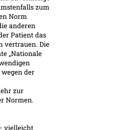
mmstenfalls zum
chen Norm
 die anderen
der Patient das
 vertrauen. Die
te „Nationale
otwendigen
n wegen der
mehr zur
her Normen.
s
 vielleicht