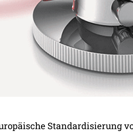
uro­päi­sche Stan­dar­di­sie­rung v