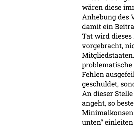
wären diese imm
Anhebung des V
damit ein Beitr
Tat wird dieses
vorgebracht, ni
Mitgliedstaaten.
problematische 
Fehlen aus­gefe
geschuldet, so
An dieser Stell
angeht, so best
Minimalkonsens
unten“ einleite