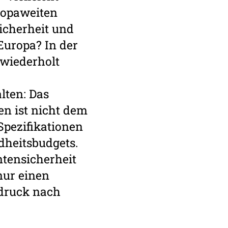
opa­weiten
icherheit und
Europa? In der
 wiederholt
lten: Das
en ist nicht dem
Spezifikationen
dheitsbudgets.
ntensicherheit
nur einen
druck nach