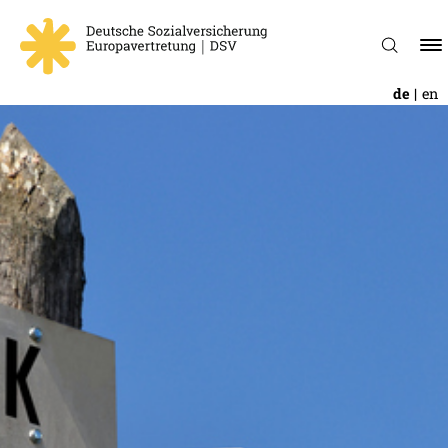
de
en