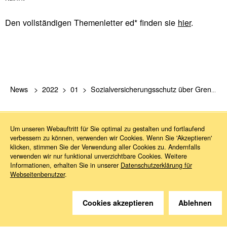
Den voll­stän­di­gen The­men­let­ter ed* fin­den sie
hier
.
News
2022
01
Sozialversicherungsschutz über Grenzen hinweg
Um unseren Webauftritt für Sie optimal zu gestalten und fortlaufend
verbessern zu können, verwenden wir Cookies. Wenn Sie 'Akzeptieren'
klicken, stimmen Sie der Verwendung aller Cookies zu. Andernfalls
verwenden wir nur funktional unverzichtbare Cookies. Weitere
Informationen, erhalten Sie in unserer
Datenschutzerklärung für
Sie haben Fragen?
Webseitenbenutzer
.
Wir helfen gerne weiter.
Cookies akzeptieren
Ablehnen
Kontakt