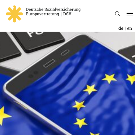
de
en