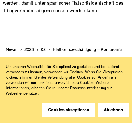
werden, damit unter spanischer Ratspräsidentschaft das
Trilogverfahren abgeschlossen werden kann.
News
2023
02
Plattformbeschäftigung – Kompromiss im Europäischen Parlament
Um unseren Webauftritt für Sie optimal zu gestalten und fortlaufend
verbessern zu können, verwenden wir Cookies. Wenn Sie 'Akzeptieren'
klicken, stimmen Sie der Verwendung aller Cookies zu. Andernfalls
verwenden wir nur funktional unverzichtbare Cookies. Weitere
Informationen, erhalten Sie in unserer
Datenschutzerklärung für
Webseitenbenutzer
.
Sie haben Fragen?
Wir helfen gerne weiter.
Cookies akzeptieren
Ablehnen
Kontakt