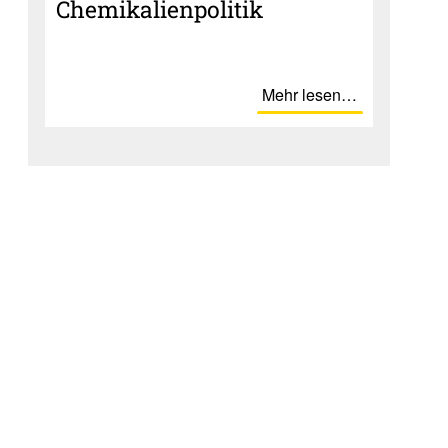
Chemi­ka­li­en­po­litik
Mehr lesen…