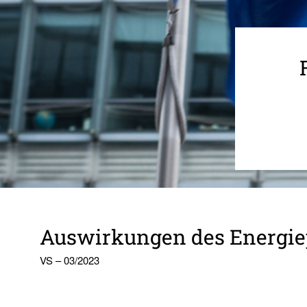
Auswir­kungen des Ener­gie­p
VS – 03/2023