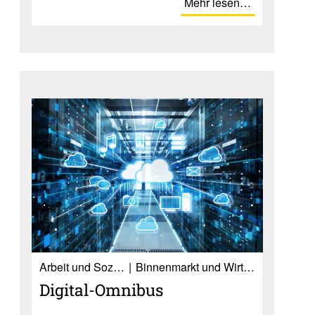
Mehr lesen…
Ar­beit und So­zia­les
Binnenmarkt und Wirtschaft
Digital-Omnibus