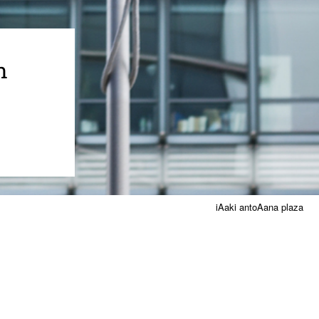
n
iAaki antoAana plaza