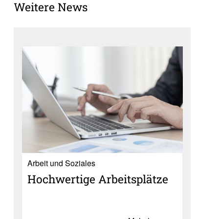
Weitere News
Ar­beit und So­zia­les
Hoch­wer­tige Arbeits­plätze