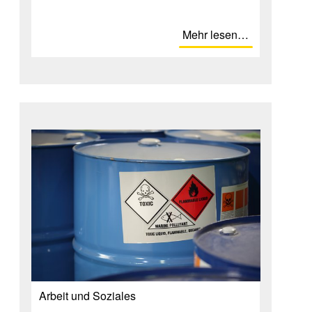
Mehr lesen…
Ar­beit und So­zia­les