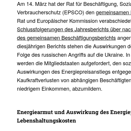
Am 14. März hat der Rat für Beschäftigung, Sozia
Verbraucherschutz (EPSCO) den
gemeinsamen B
Rat und Europäischer Kommission verabschiedet
Schlussfolgerungen des Jahresberichts über na
des gemeinsamen Beschäftigungsberichts
angen
diesjährigen Berichts stehen die Auswirkungen d
Folge des russischen Angriffs auf die Ukraine. I
werden die Mitgliedstaaten aufgefordert, den soz
Auswirkungen des Energiepreisanstiegs entgeg
Kaufkraftverlusten von abhängigen Beschäftigten
niedrigem Einkommen, abzumildern.
Ener­gie­armut und Auswir­kung des Ener­gie­p
Lebens­hal­tungs­kosten