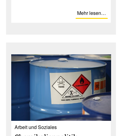
Mehr lesen…
Ar­beit und So­zia­les