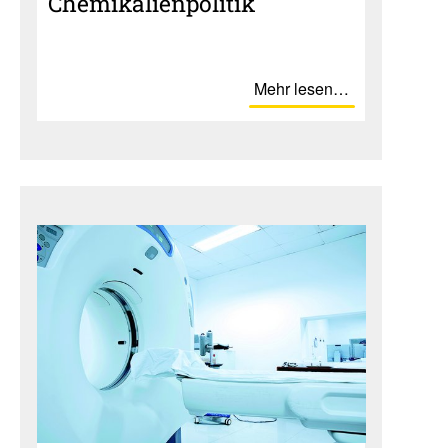
Chemi­ka­li­en­po­litik
Mehr lesen…