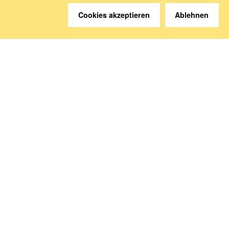
Cookies akzeptieren
Ablehnen
Sie haben Fragen?
Wir helfen gerne weiter.
Kontakt
Anreise
Medien abonnieren
Folgen Sie uns
Deutsche Sozialversicherung Europavertretung
Rue d‘Arlon 50