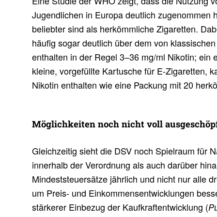
Eine Studie der WHO zeigt, dass die Nutzung vo
Jugendlichen in Europa deutlich zugenommen h
beliebter sind als herkömmliche Zigaretten. Dabe
häufig sogar deutlich über dem von klassischen 
enthalten in der Regel 3–36 mg/ml Nikotin; ein 
kleine, vorgefüllte Kartusche für E-Zigaretten,
Nikotin enthalten wie eine Packung mit 20 herk
Möglich­keiten noch nicht voll ausge­schöp
Gleichzeitig sieht die DSV noch Spielraum für
innerhalb der Verordnung als auch darüber hinau
Mindeststeuersätze jährlich und nicht nur alle d
um Preis- und Einkommensentwicklungen besse
stärkerer Einbezug der Kaufkraftentwicklung (
Pu