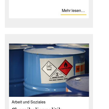
Mehr lesen…
Ar­beit und So­zia­les