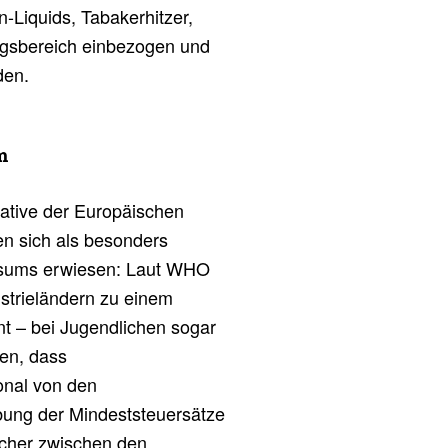
n-Liquids, Tabakerhitzer,
ngsbereich einbezogen und
den.
m
tiative der Europäischen
n sich als besonders
onsums erwiesen: Laut WHO
ustrieländern zu einem
 – bei Jugendlichen sogar
ien, dass
nal von den
ebung der Mindeststeuersätze
löcher zwischen den