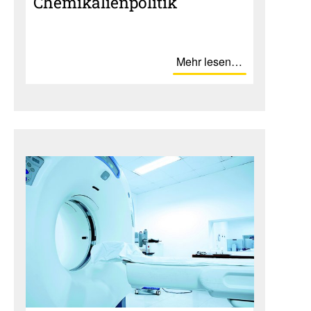
Chemi­ka­li­en­po­litik
Mehr lesen…