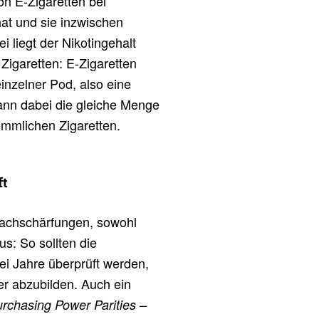
n E-Zigaretten bei
at und sie inzwischen
i liegt der Nikotingehalt
Zigaretten: E-Zigaretten
einzelner Pod, also eine
 kann dabei die gleiche Menge
ömmlichen Zigaretten.
ft
 Nachschärfungen, sowohl
s: So sollten die
rei Jahre überprüft werden,
r abzubilden. Auch ein
rchasing Power Parities –