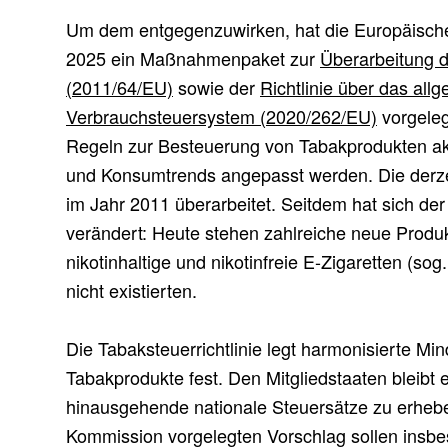
Um dem entgegenzuwirken, hat die Europäisch
2025 ein Maßnahmenpaket zur
Überarbeitung d
(2011/64/EU)
sowie der
Richtlinie über das all
Verbrauchsteuersystem (2020/262/EU)
vorgeleg
Regeln zur Besteuerung von Tabakprodukten akt
und Konsumtrends angepasst werden. Die derzeit
im Jahr 2011 überarbeitet. Seitdem hat sich de
verändert: Heute stehen zahlreiche neue Produk
nikotinhaltige und nikotinfreie E-Zigaretten (so
nicht existierten.
Die Tabaksteuerrichtlinie legt harmonisierte Min
Tabakprodukte fest. Den Mitgliedstaaten bleibt 
hinausgehende nationale Steuersätze zu erheb
Kommission vorgelegten Vorschlag sollen insbe