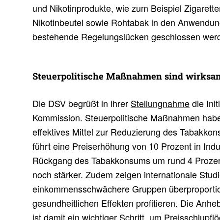
und Nikotinprodukte, wie zum Beispiel Zigarette
Nikotinbeutel sowie Rohtabak in den Anwendu
bestehende Regelungslücken geschlossen wer
Steu­er­po­li­ti­sche Maßnahmen sind wirksa
Die DSV begrüßt in ihrer
Stellungnahme
die Ini
Kommission. Steuerpolitische Maßnahmen habe
effektives Mittel zur Reduzierung des Tabakk
führt eine Preiserhöhung von 10 Prozent in Ind
Rückgang des Tabakkonsums um rund 4 Prozent
noch stärker. Zudem zeigen internationale Stud
einkommensschwächere Gruppen überproportio
gesundheitlichen Effekten profitieren. Die Anh
ist damit ein wichtiger Schritt, um Preisschlupf