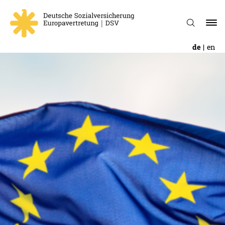
de
en