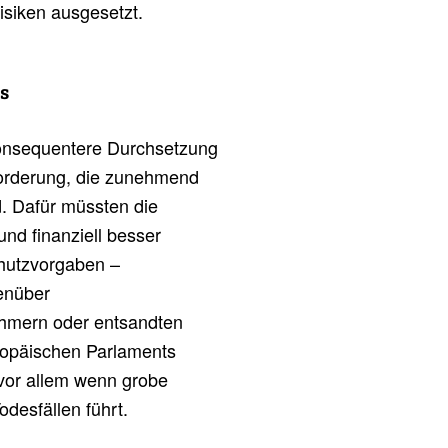
isiken ausgesetzt.
es
onsequentere Durchsetzung
Forderung, die zunehmend
d. Dafür müssten die
nd finanziell besser
chutzvorgaben –
enüber
hmern oder entsandten
ropäischen Parlaments
 vor allem wenn grobe
desfällen führt.