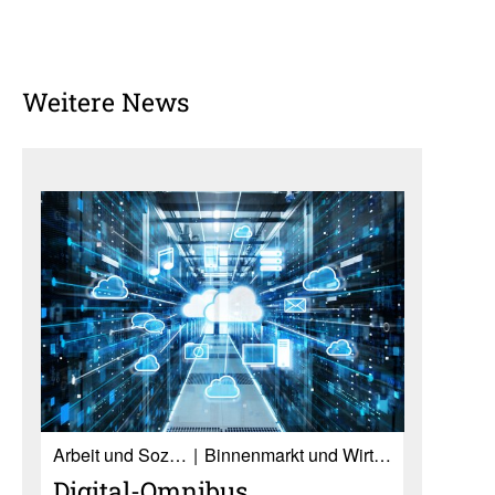
Weitere News
Ar­beit und So­zia­les
Binnenmarkt und Wirtschaft
Digital-Omnibus