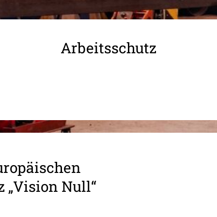
Arbeitsschutz
ro­päi­schen
z „Vision Null“