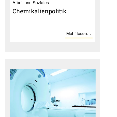
Ar­beit und So­zia­les
Chemi­ka­li­en­po­litik
Mehr lesen…