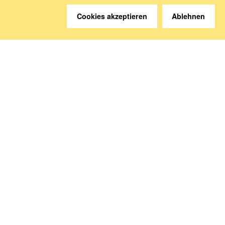
Cookies akzeptieren
Ablehnen
Sie haben Fragen?
Wir helfen gerne weiter.
Kontakt
Anreise
Medien abonnieren
Folgen Sie uns
Deutsche Sozialversicherung Europavertretung