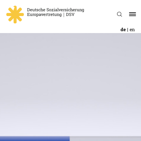
de
en