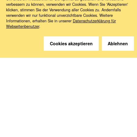
verbessern zu können, verwenden wir Cookies. Wenn Sie 'Akzeptieren'
klicken, stimmen Sie der Verwendung aller Cookies zu. Andernfalls
verwenden wir nur funktional unverzichtbare Cookies. Weitere
Informationen, erhalten Sie in unserer
Datenschutzerklärung für
Webseitenbenutzer
.
Sie haben Fragen?
Wir helfen gerne weiter.
Cookies akzeptieren
Ablehnen
Kontakt
Anreise
Medien abonnieren
Folgen Sie uns