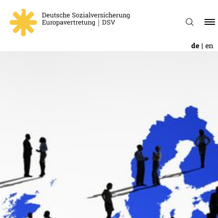
de
en