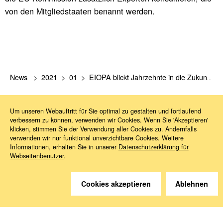
von den Mitgliedstaaten benannt werden.
News
2021
01
EIOPA blickt Jahrzehnte in die Zukunft: jetzt auch bei Renten der 2. und 3. Säule
Um unseren Webauftritt für Sie optimal zu gestalten und fortlaufend
verbessern zu können, verwenden wir Cookies. Wenn Sie 'Akzeptieren'
klicken, stimmen Sie der Verwendung aller Cookies zu. Andernfalls
verwenden wir nur funktional unverzichtbare Cookies. Weitere
Informationen, erhalten Sie in unserer
Datenschutzerklärung für
Webseitenbenutzer
.
Sie haben Fragen?
Wir helfen gerne weiter.
Cookies akzeptieren
Ablehnen
Kontakt