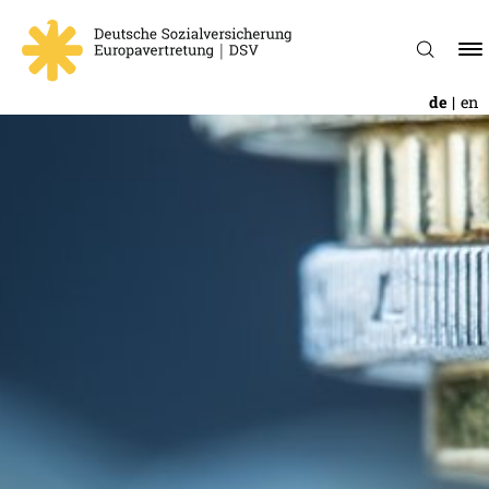
de
en