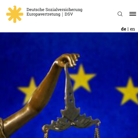
de
en