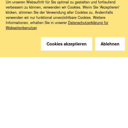
Um unseren Webauftritt für Sie optimal zu gestalten und fortlaufend
verbessern zu können, verwenden wir Cookies. Wenn Sie 'Akzeptieren'
klicken, stimmen Sie der Verwendung aller Cookies zu. Andernfalls
verwenden wir nur funktional unverzichtbare Cookies. Weitere
Informationen, erhalten Sie in unserer
Datenschutzerklärung für
Webseitenbenutzer
.
Sie haben Fragen?
Wir helfen gerne weiter.
Cookies akzeptieren
Ablehnen
Kontakt
Anreise
Medien abonnieren
Folgen Sie uns