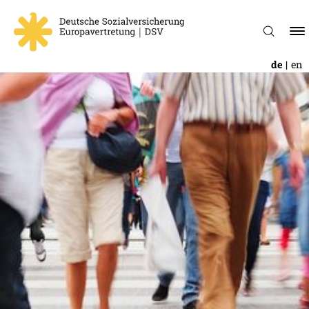
de
en