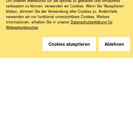
Um unseren Webauftritt für Sie optimal zu gestalten und fortlaufend
verbessern zu können, verwenden wir Cookies. Wenn Sie 'Akzeptieren'
klicken, stimmen Sie der Verwendung aller Cookies zu. Andernfalls
verwenden wir nur funktional unverzichtbare Cookies. Weitere
Informationen, erhalten Sie in unserer
Datenschutzerklärung für
Webseitenbenutzer
.
Sie haben Fragen?
Wir helfen gerne weiter.
Cookies akzeptieren
Ablehnen
Kontakt
Anreise
Medien abonnieren
Folgen Sie uns