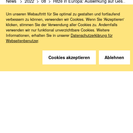
News
2022
08
Hitze in Europa: Auswirkung auf Gesundheit und Arbeitsschutz
Um unseren Webauftritt für Sie optimal zu gestalten und fortlaufend
verbessern zu können, verwenden wir Cookies. Wenn Sie 'Akzeptieren'
klicken, stimmen Sie der Verwendung aller Cookies zu. Andernfalls
verwenden wir nur funktional unverzichtbare Cookies. Weitere
Informationen, erhalten Sie in unserer
Datenschutzerklärung für
Webseitenbenutzer
.
Sie haben Fragen?
Cookies akzeptieren
Ablehnen
Wir helfen gerne weiter.
Kontakt
Anreise
Medien abonnieren
Folgen Sie uns