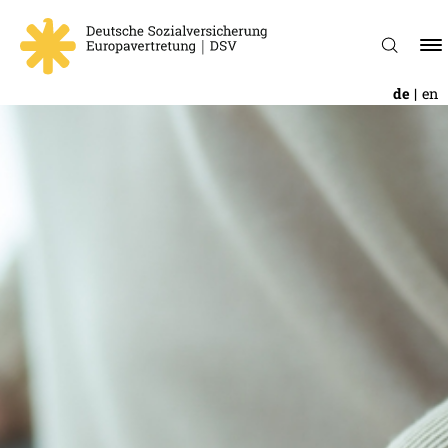
de
en