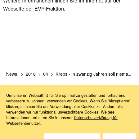
Weitere Informationen finden Sie im Internet auf der
Webseite der EVP-Fraktion
.
News
2018
04
Krebs - In zwanzig Jahren soll niemand mehr daran sterben
Um unseren Webauftritt für Sie optimal zu gestalten und fortlaufend
verbessern zu können, verwenden wir Cookies. Wenn Sie 'Akzeptieren'
klicken, stimmen Sie der Verwendung aller Cookies zu. Andernfalls
verwenden wir nur funktional unverzichtbare Cookies. Weitere
Informationen, erhalten Sie in unserer
Datenschutzerklärung für
Webseitenbenutzer
.
Sie haben Fragen?
Wir helfen gerne weiter.