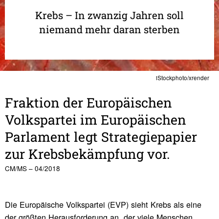
Krebs – In zwanzig Jahren soll
niemand mehr daran sterben
iStockphoto/xrender
Frak­tion der Euro­päi­schen
Volks­partei im Euro­päi­schen
Parla­ment legt Stra­te­gie­pa­pier
zur Krebs­be­kämp­fung vor.
CM/MS – 04/2018
Die Europäische Volkspartei (EVP) sieht Krebs als eine
der größten Herausforderung an, der viele Menschen