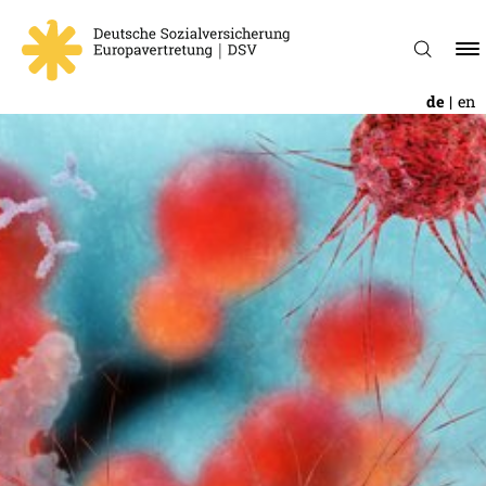
de
en