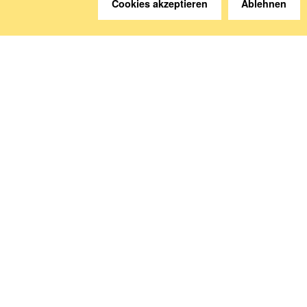
Cookies akzeptieren
Ablehnen
Kontakt
Anreise
Medien abonnieren
Folgen Sie uns
Deutsche Sozialversicherung Europavertretung
Rue d‘Arlon 50
1000 Brüssel, Belgien
www.dsv-europa.de
Ilka Wölfle, LL.M.
Direktorin
Impressum
Datenschutzerklärung
Barrierefreiheit