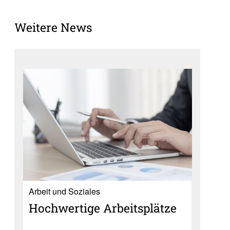
Weitere News
Ar­beit und So­zia­les
Hoch­wer­tige Arbeits­plätze