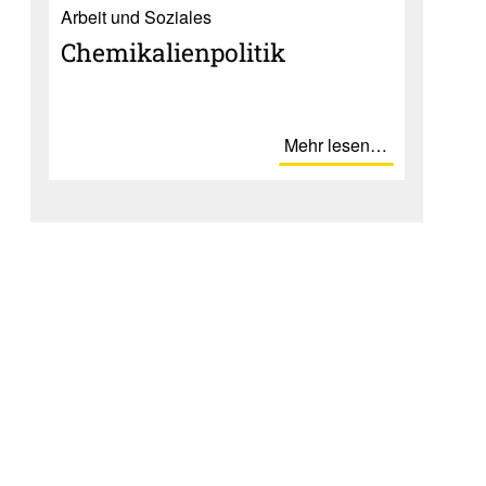
Ar­beit und So­zia­les
Chemi­ka­li­en­po­litik
Mehr lesen…