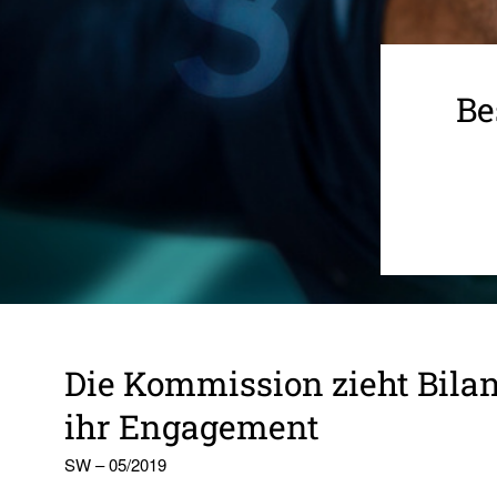
Be
Die Kommis­sion zieht Bila
ihr Enga­ge­ment
SW – 05/2019