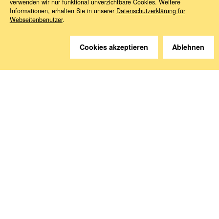
verwenden wir nur funktional unverzichtbare Cookies. Weitere
Informationen, erhalten Sie in unserer
Datenschutzerklärung für
Webseitenbenutzer
.
Sie haben Fragen?
Cookies akzeptieren
Ablehnen
Wir helfen gerne weiter.
Kontakt
Anreise
Medien abonnieren
Folgen Sie uns
Deutsche Sozialversicherung Europavertretung
Rue d‘Arlon 50