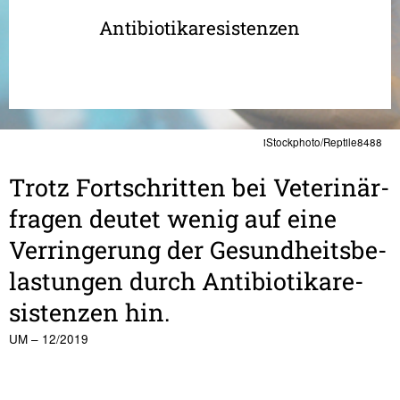
Antibiotikaresistenzen
iStockphoto/Reptile8488
Trotz Fort­schritten bei Vete­ri­när­
fragen deutet wenig auf eine
Verrin­ge­rung der Gesund­heits­be­
las­tungen durch Anti­bio­tika­re­
sis­tenzen hin.
UM – 12/2019