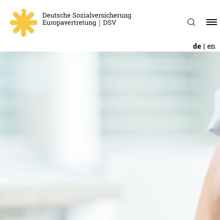
de
en