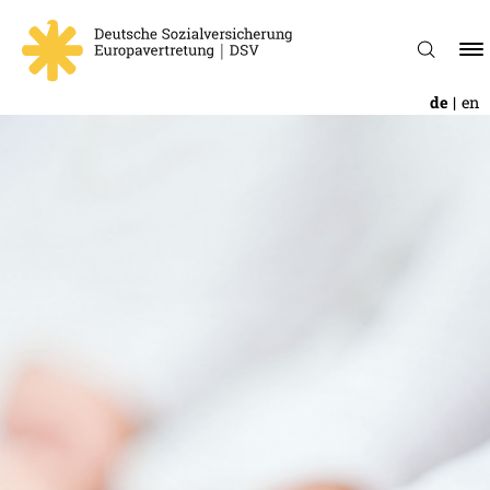
de
en