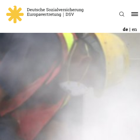
de
en