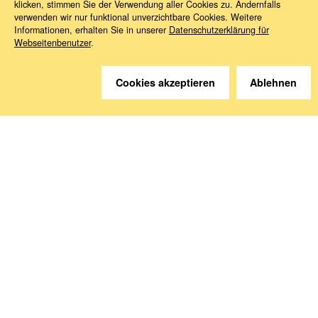
klicken, stimmen Sie der Verwendung aller Cookies zu. Andernfalls
verwenden wir nur funktional unverzichtbare Cookies. Weitere
Informationen, erhalten Sie in unserer
Datenschutzerklärung für
Webseitenbenutzer
.
Sie haben Fragen?
Wir helfen gerne weiter.
Cookies akzeptieren
Ablehnen
Kontakt
Anreise
Medien abonnieren
Folgen Sie uns
Deutsche Sozialversicherung Europavertretung
Rue d‘Arlon 50