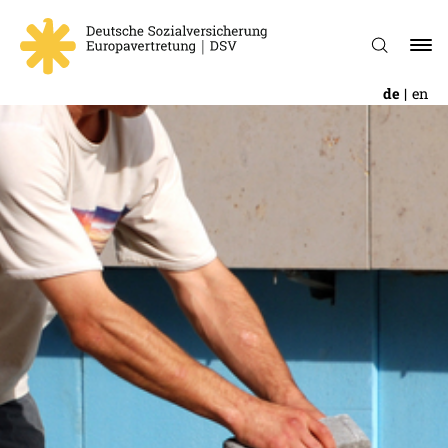
de
en