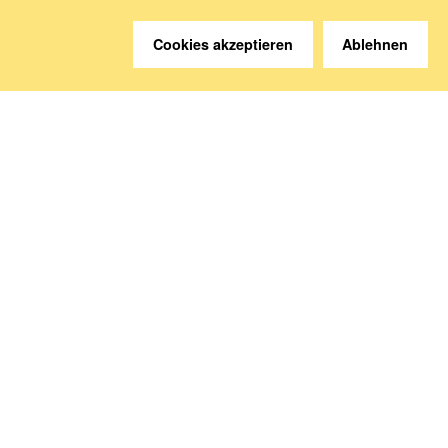
Cookies akzeptieren
Ablehnen
Sie haben Fragen?
Wir helfen gerne weiter.
Kontakt
Anreise
Medien abonnieren
Folgen Sie uns
Deutsche Sozialversicherung Europavertretung