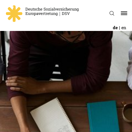
de
en