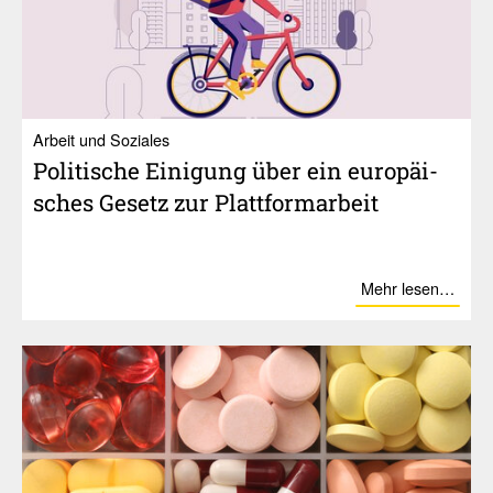
Ar­beit und So­zia­les
Poli­ti­sche Eini­gung über ein euro­päi­
sches Gesetz zur Platt­form­ar­beit
Mehr lesen…