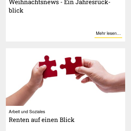
Weih­nachts­news - Ein Jahres­rück­
blick
Mehr lesen…
Ar­beit und So­zia­les
Renten auf einen Blick