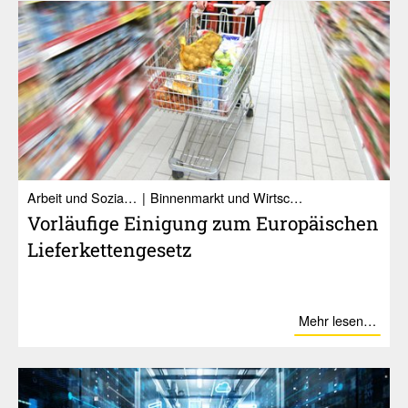
Ar­beit und So­zia­les
Binnenmarkt und Wirtschaft
Vorläu­fige Eini­gung zum Euro­päi­schen
Liefer­ket­ten­ge­setz
Mehr lesen…