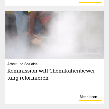
Ar­beit und So­zia­les
Kommis­sion will Chemi­ka­li­en­be­wer­
tung refor­mieren
Mehr lesen…